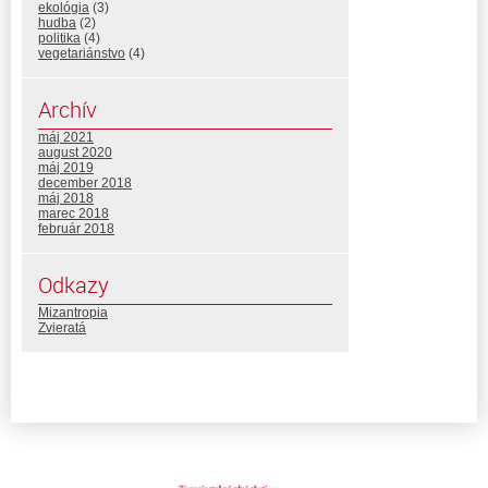
ekológia
(3)
hudba
(2)
politika
(4)
vegetariánstvo
(4)
Archív
máj 2021
august 2020
máj 2019
december 2018
máj 2018
marec 2018
február 2018
Odkazy
Mizantropia
Zvieratá