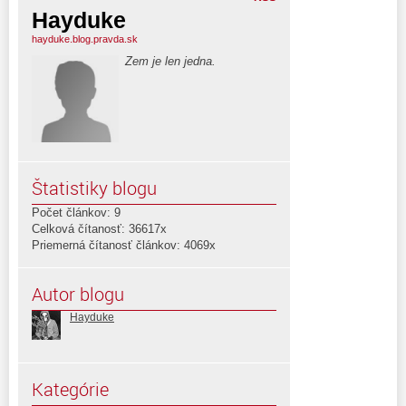
Hayduke
hayduke.blog.pravda.sk
Zem je len jedna.
Štatistiky blogu
Počet článkov: 9
Celková čítanosť: 36617x
Priemerná čítanosť článkov: 4069x
Autor blogu
Hayduke
Kategórie