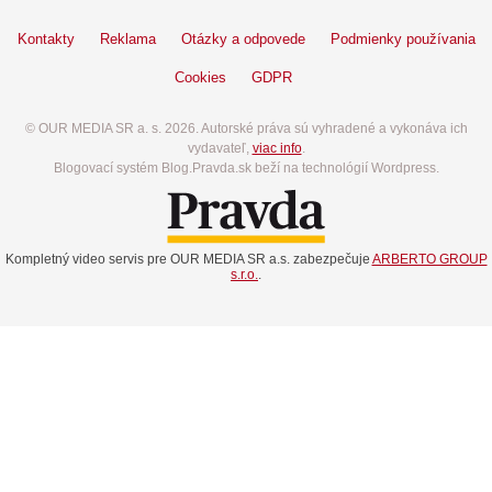
Kontakty
Reklama
Otázky a odpovede
Podmienky používania
Cookies
GDPR
© OUR MEDIA SR a. s. 2026. Autorské práva sú vyhradené a vykonáva ich
vydavateľ,
viac info
.
Blogovací systém Blog.Pravda.sk beží na technológií Wordpress.
Kompletný video servis pre OUR MEDIA SR a.s. zabezpečuje
ARBERTO GROUP
s.r.o.
.