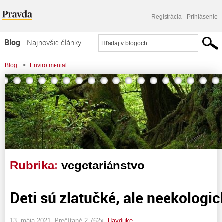
Registrácia
Prihlásenie
Blog
Najnovšie články
Najčítanejšie články
Blog
>
Enviro mental
Najkomentovanejšie články
Zoznam blogov
Komerčné blogy
Rubrika:
vegetariánstvo
Deti sú zlatučké, ale neekologi
13. mája 2021, Prečítané 2 762x,
Hayduke