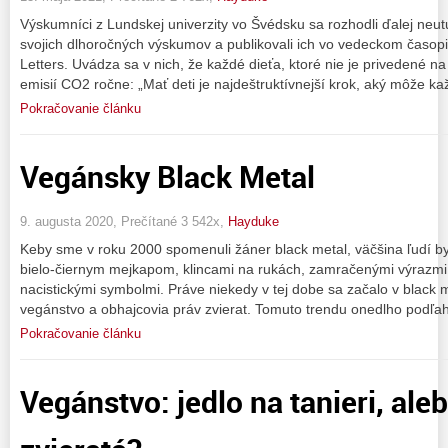
Výskumníci z Lundskej univerzity vo Švédsku sa rozhodli ďalej neu
svojich dlhoročných výskumov a publikovali ich vo vedeckom časo
Letters. Uvádza sa v nich, že každé dieťa, ktoré nie je privedené na
emisií CO2 ročne: „Mať deti je najdeštruktívnejší krok, aký môže ka
Pokračovanie článku
Vegánsky Black Metal
9. augusta 2020, Prečítané 3 542x,
Hayduke
Keby sme v roku 2000 spomenuli žáner black metal, väčšina ľudí by 
bielo-čiernym mejkapom, klincami na rukách, zamračenými výrazmi 
nacistickými symbolmi. Práve niekedy v tej dobe sa začalo v black 
vegánstvo a obhajcovia práv zvierat. Tomuto trendu onedlho podľa
Pokračovanie článku
Vegánstvo: jedlo na tanieri, ale