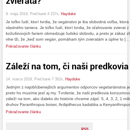
zvieratá?
9. mája 2019, Prečítané 4 237x,
Hayduke
Je toľko ľudí, ktorí tvrdia, že vegánstvo je iba slobodná voľba, ktor
vlastného taniera. Je toľko ľudí, ktorí tvrdia, že sťahovanie zvierat z
kožušinových fariem obmedzuje ľudskú slobodu, a preto je zákaz zlý
vlne lži, že „keď som vegán, pomáham tým zvieratám a úplne to […
Pokračovanie článku
Záleží na tom, či naši predkovia
14. marca 2018, Prečítané 7 352x,
Hayduke
Jedným z najobľúbenejších argumentov odporcov vegetariánstva je,
preto ho musíme jesť aj my. Tvrdenie, že naši predkovia konzumov
záleží na tom, ako ďaleko do histórie chceme zájsť. 5, 4, 3, 2, 1 mi
druhov Paranthropus boisei, Ardipithecus kadabba a Kenyanthropu
Pokračovanie článku
RSS